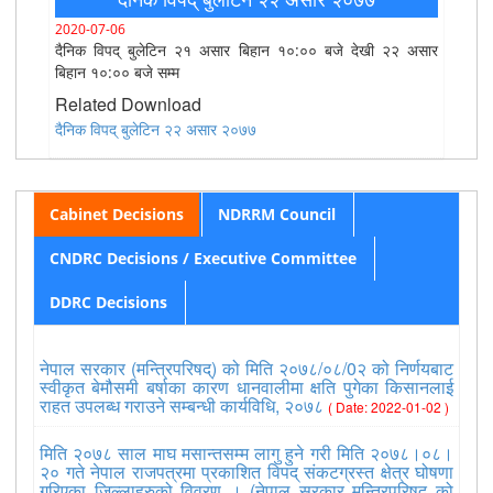
2020-07-06
दैनिक विपद् बुलेटिन २१ असार बिहान १०:०० बजे देखी २२ असार
बिहान १०:०० बजे सम्म
Related Download
दैनिक विपद् बुलेटिन २२ असार २०७७
Cabinet Decisions
NDRRM Council
CNDRC Decisions / Executive Committee
DDRC Decisions
नेपाल सरकार (मन्त्रिपरिषद्) को मिति २०७८/०८/0२ को निर्णयबाट
स्वीकृत बेमौसमी बर्षाका कारण धानवालीमा क्षति पुगेका किसानलाई
राहत उपलब्ध गराउने सम्बन्धी कार्यविधि, २०७८
( Date: 2022-01-02 )
मिति २०७८ साल माघ मसान्तसम्म लागु हुने गरी मिति २०७८।०८।
२० गते नेपाल राजपत्रमा प्रकाशित विपद् संकटग्रस्त क्षेत्र घोषणा
गरिएका जिल्लाहरुको विवरण । (नेपाल सरकार मन्त्रिपरिषद् को