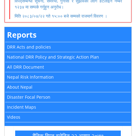
विपद्सम्बन्धी सूचना, समस्या, गुनासो र सुझावका लागि हटलाइन नम्बर
१२३४ मा सम्पर्क गर्नुहुन अनुरोध।
मिति २०८३/०४/२२ गते १५:०० बजे सम्मको राजमार्ग विवरण ।
Reports
DRR Acts and policies
National DRR Policy and Strategic Action Plan
All DRR Document
Nepal Risk Information
About Nepal
Disaster Focal Person
Incident Maps
Videos
दैनिक विपद् बुलेटिन २२ असार २०७७