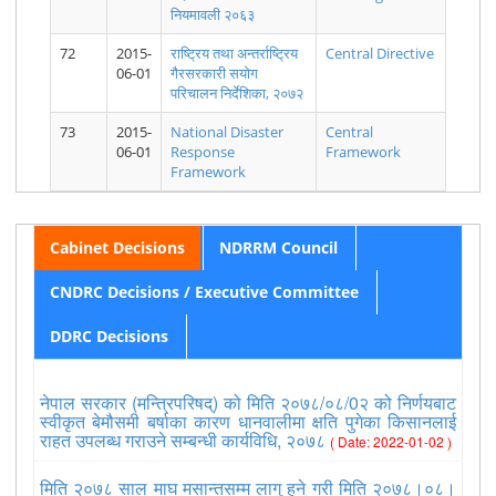
नियमावली २०६३
मिति २०७८।
2078.05.24
मिति २०७८।
2078.05.23
2078.05.22
मिति २०७८।
72
2015-
राष्ट्रिय तथा अन्तर्राष्ट्रिय
Central Directive
०५। २४ गते
District
०५। २३ गते
District
District
०५। २२ गते
06-01
गैरसरकारी सयाेग
१६:३५ बजे
Level
१७:०० बजे
Level
Level
१७:०० बजे
परिचालन निर्देशिका, २०७२
सम्म प्राप्त
COVID19
सम्म प्राप्त
COVID19
COVID19
सम्म प्राप्त
मनसुनजन्य
Report
मनसुनजन्य
Report
Report
मनसुनजन्य
घटनाको
घटनाको
घटनाको
73
2015-
National Disaster
Central
अध्यावधिक
अध्यावधिक
अध्यावधिक
06-01
Response
Framework
विवरण।
विवरण।
विवरण।
Framework
Cabinet Decisions
NDRRM Council
मिति २०७८।
2078.05.21
मिति २०७८।
2078.05.20
मिति २०७८।
2078.05.19
CNDRC Decisions / Executive Committee
०५। २१ गते
District
०५। २० गते
District
०५। १९ गते
District
१७:०० बजे
Level
१७:०० बजे
Level
१६:३० बजे
Level
सम्म प्राप्त
COVID19
सम्म प्राप्त
COVID19
सम्म प्राप्त
COVID19
DDRC Decisions
मनसुनजन्य
Report
मनसुनजन्य
Report
मनसुनजन्य
Report
घटनाको
घटनाको
घटनाको
अध्यावधिक
अध्यावधिक
अध्यावधिक
विवरण।
विवरण।
विवरण।
नेपाल सरकार (मन्त्रिपरिषद्) को मिति २०७८/०८/0२ को निर्णयबाट
स्वीकृत बेमौसमी बर्षाका कारण धानवालीमा क्षति पुगेका किसानलाई
राहत उपलब्ध गराउने सम्बन्धी कार्यविधि, २०७८
( Date: 2022-01-02 )
मिति २०७८ साल माघ मसान्तसम्म लागु हुने गरी मिति २०७८।०८।