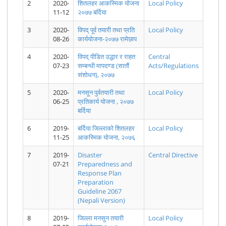
2
2020-
शितलहर आकस्मिक योजना
Local Policy
11-12
२०७७ बर्दिया
3
2020-
विपद् पूर्व तयारी तथा प्रति
Local Policy
08-26
कार्ययोजना-२०७७ रामेछाप
ताप्लेजुङ्ग
कार्यकारी समितिको
२०८०।०२।३१
मनसुनजन्य विपद्
मनसुनजन्य
जिल्लाको मनसुन,
१८ औं बैठकका
गते देखि २०८०।
बाट जिल्लारहरुमा
विपद्‍बाट ३
4
2020-
विपद् पीडित उद्धार र राहत
Central
शीत लहर,
निर्णयहरु
०३।०७ गतेसम्म
भएको क्षतिको
जिल्लामा भएको
07-23
सम्बन्धी मापदण्ड (सातौं
Acts/Regulations
आगलागी,
मनसुनजन्य
विवरण
क्षतिको विवरण
संशोधन), २०७७
चट्याङ्ग,
विपद्‍बाट
महामारी, आँधी
जिल्लाहरुमा भएको
5
प्रतिकार्य
2020-
मनसून पुर्वतयारी तथा
क्षतिको विवरण
Local Policy
आपतकालिन कार्य
06-25
प्रतिकार्य याेजना , २०७७
योजना
बर्दिया
२०८०-०८१
6
2019-
बर्दिया जिल्लाकाे शितलहर
Local Policy
11-25
आकस्मिक योजना, २०७६
7
2019-
Disaster
Central Directive
07-21
Preparedness and
Nepal National
बार्षिक योजना
मनसुनजन्य
*****
Crisis to
Response Plan
Mid-Term
तथा बजेट तर्जुमा
विपद्का घटना
Resilience:
Preparation
Reports on
गर्दा विपद् जोखिम
सहितको
Transforming
Guideline 2067
Implementation
न्यूनीकरण तथा
प्रतिवेदन २०७९
Through
(Nepali Version)
of SFDRR 2015-
व्यवस्थापन
Disaster Risk
2030
कार्यक्रम र
Reduction
क्रियाकलापहरु
and
8
2019-
जिल्ला मनसुन तयारी
Local Policy
समावेश गर्ने
Management