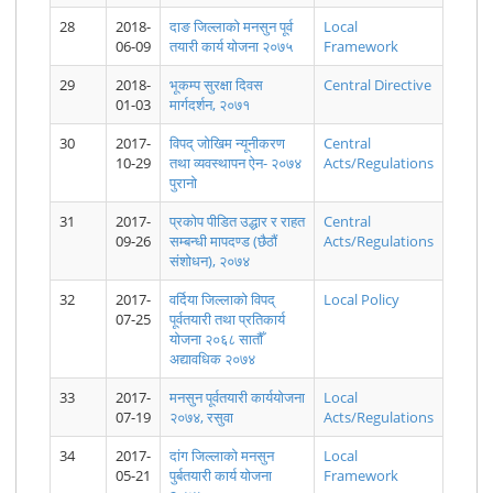
गृहमन्त्री
कार्यकारी
कार्यकारी
कार्यकारी
कार्यकारी
कार्यकारी
28
2018-
दाङ जिल्लाको मनसुन पूर्व
Local
रामबहादुर थापा
समितिको छैठौ
समितिको
समितिको
समितिको
समितिको
बादलको
बैठकको
बैठकको
बैठकको
बैठकको
बैठकको
06-09
तयारी कार्य योजना २०७५
Framework
अध्यक्ष.pdf
निर्णयहरु.pdf
निर्णयहरु.pdf
निर्णयहरु.pdf
निर्णयहरु.pdf
निर्णयहरु
29
2018-
भूकम्प सुरक्षा दिवस
Central Directive
01-03
मार्गदर्शन, २०७१
30
2017-
विपद् जोखिम न्यूनीकरण
Central
10-29
तथा व्यवस्थापन ऐन- २०७४
Acts/Regulations
2075-12-22
2075-06-03
पुरानो
2074-12-22
2076-08-03
मिति २०७८।
कार्तिक पहिलो
गते बसेको
गते बसेको
गते बसेको
गते बसेको
०८। १४ गते
हप्तामा अविरल
कार्यकारी
कार्यकारी
कार्यकारी
कार्यकारी
साझ ५:०० बजे
वर्षाका कारण
31
2017-
प्रकोप पीडित उद्धार र राहत
Central
समितिको
समितिको
समितिको
समितिको
जारी जल तथा
आएको बाढी,
09-26
सम्बन्धी मापदण्ड (छैठौं
Acts/Regulations
बैठकको
बैठकको
बैठकको
बैठकको
मौसम विज्ञान
पहिरो र
संशोधन), २०७४
निर्णयहरु.pdf
निर्णयहरु.pdf
निर्णयहरु.pdf
निर्णयहरु.pdf
विभाग बाढी
डुवानका कारण
पू्र्वानुमान
भएको मानवीय
महाशाखाको
क्षतिको विवरण
32
2017-
वर्दिया जिल्लाको विपद्
Local Policy
विशेष बुलेटिन (
।
07-25
पूर्वतयारी तथा प्रतिकार्य
Special
योजना २०६८ सातौँ
Winter
अद्यावधिक २०७४
Bulletin)
33
2017-
मनसुन पूर्वतयारी कार्ययाेजना
Local
07-19
२०७४, रसुवा
Acts/Regulations
34
2017-
दांग जिल्लाको मनसुन
Local
05-21
पुर्बतयारी कार्य योजना
Framework
2078.07.11
2078.07.10
2078.07.09
2078.07.08
2078.07.07
2078.07.06