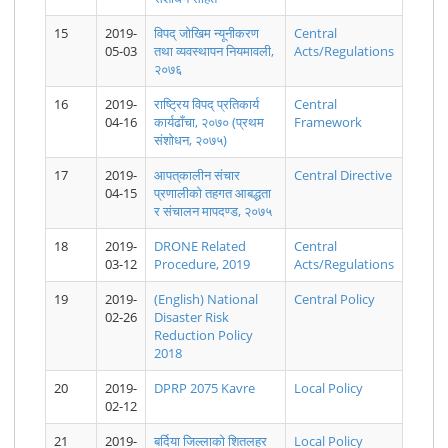
योजना DPRP
योजना २०७८
२०७८
को निर्णयबाट
सक्ने जोखिम
मौसम विज्ञान
2078-79
स्वीकृत बेमौसमी
एवम् सम्भावित
विभाग बाढी
15
2019-
विपद् जोखिम न्यूनीकरण
Central
बर्षाका कारण
धनजनको क्षति
पू्र्वानुमान
05-03
तथा व्यवस्थापन नियमावली,
Acts/Regulations
धानवालीमा क्षति
न्यूनीकरणका
महाशाखाको
पुगेका
लागि पूर्व तयारी
विशेष बुलेटिन
२०७६
किसानलाई
तथा प्रतिकार्य
३: हिउँदे
राहत उपलब्ध
गर्ने सम्बन्धि
मौसमको
16
2019-
राष्ट्रिय विपद् प्रतिकार्य
Central
गराउने सम्बन्धी
(नेपाल सरकार
अपडेट (
04-16
कार्यढाँचा, २०७० (प्रथम
Framework
कार्यविधि,
मन्त्रीस्तरीय)
Special
संशोधन, २०७५)
२०७८
भएको निर्णय
Winter
कार्यान्वयन
Bulletin )
सम्बन्धमा ।
17
2019-
आपत्‌कालीन संचार
Central Directive
04-15
प्रणालीको तहगत आबद्धता
र संचालन मापदण्ड, २०७५
18
2019-
DRONE Related
Central
03-12
Procedure, 2019
Acts/Regulations
मिति २०७८
विपद् जोखिम
विपद् जोखिम
विपद् जोखिम
विपद् जोखिम
विपद् जोखिम
साल माघ
न्यूनीकरण तथा
न्यूनीकरण तथा
न्यूनीकरण तथा
न्यूनीकरण तथा
न्यूनीकरण तथा
19
2019-
(English) National
Central Policy
मसान्तसम्म
व्यवस्थापन
व्यवस्थापन
व्यवस्थापन
व्यवस्थापन
राष्ट्रिय
02-26
Disaster Risk
लागु हुने गरी
राष्ट्रिय
राष्ट्रिय
राष्ट्रिय
राष्ट्रिय
परिषदको चौथो
Reduction Policy
मिति २०७८।
परिषदको सातौ
परिषदको पाँचौ
परिषदको तेस्रो
परिषदको छैठौ
बैठकको
2018
०८।२० गते
बैठकको
बैठकको
बैठकको
बैठकको
निर्णयहरु
नेपाल
निर्णयहरु ।
निर्णयहरु
निर्णयहरु
निर्णयहरु
।.pdf
राजपत्रमा
।.pdf
।.pdf
।.pdf
20
2019-
DPRP 2075 Kavre
Local Policy
प्रकाशित विपद्
02-12
संकटग्रस्त
क्षेत्र घोषणा
21
2019-
बर्दिया जिल्लाकाे शितलहर
Local Policy
गरिएका