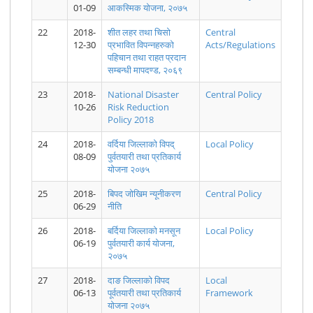
01-09
आकस्मिक योजना, २०७५
जिल्लाहरुको
विवरण ।
(नेपाल सरकार
22
2018-
शीत लहर तथा चिसो
Central
मन्त्रिपरिषद्
12-30
प्रभावित विपन्नहरुको
Acts/Regulations
को मिति
पहिचान तथा राहत प्रदान
२०७८।०८।
सम्बन्धी मापदण्ड, २०६९
०२ को
निर्णयानुसार)
23
2018-
National Disaster
Central Policy
10-26
Risk Reduction
Policy 2018
24
2018-
वर्दिया जिल्लाकाे विपद्
Local Policy
08-09
पुर्वतयारी तथा प्रतिकार्य
मिति 2075-
2078 कार्तिक
2078-03-02
2077-09-26
2077-08-16
2077-06-20
याेजना २०७५
03-04 गते
३ गते बुधवार
गते बसेको
गते बसेको
गते बसेको
गते बसेको
बसेको राष्ट्रिय
बसेको राष्ट्रिय
कार्यकारी
कार्यकारी
कार्यकारी
कार्यकारी
परिषदको
परिषद्को
समितिको एघारौ
समितिको दशौ
समितिको नवौ
समितिको आठौ
25
2018-
बिपद जोखिम न्यूनीकरण
Central Policy
बैठकको
बैठकको
बैठकको
बैठकको
बैठकको
बैठकको
06-29
नीति
निर्णयहरु
निर्ण0001.pdf
निर्णयहरु.pdf
निर्णयहरु.pdf
निर्णयहरु.pdf
निर्णयहरु.pdf
।.pdf
26
2018-
बर्दिया जिल्लाकाे मनसून
Local Policy
06-19
पुर्वतयारी कार्य योजना,
२०७५
27
2018-
दाङ जिल्लाको विपद
Local
06-13
पूर्वतयारी तथा प्रतिकार्य
Framework
2077-04-08
2077-03-05
2076-12-06
2076-09-27
2076-08-03
2076-03-28
योजना २०७५
गते माननीय
गते बसेको
गते बसेको
गते बसेको
गते बसेको
गते बसेको