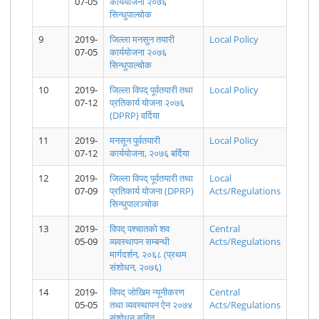
07-05
कार्ययोजना २०७६
सम्बन्धी
सिन्धुपाल्चोक
मार्गदर्शन, २०७९
9
2019-
जिल्ला मनसुन तयारी
Local Policy
07-05
कार्ययोजना २०७६
सिन्धुपाल्चोक
10
2019-
जिल्ला विपद् पूर्वतयारी तथा
Local Policy
.......
जल तथा मौसम
मनसुन
कार्यकारी
कार्यकारी
07-12
प्रतिकार्य योजना २०७६
विज्ञान विभाग
पूर्वतयारी तथा
समितिको बाह्रौ
समितिको तेह्रौ
(DPRP) वर्दिया
मौसम पूर्वानुमान
प्रतिकार्य
बैठकको
बैठकको
महाशाखाबाट
राष्ट्रिय
निर्णयहरु माघ
निर्णयहरु जेठ
जारी आगामी
कार्ययोजना-
१४ गते
३० गते सोमबार
11
2019-
मनसून पुर्वतयारी
Local Policy
तीन दिनको
२०७९
शुक्रबार
07-12
कार्ययोजना, २०७६ बर्दिया
मौसम पूर्वानुमान
बुलेटिन
12
2019-
जिल्ला विपद् पूर्वतयारी तथा
Local
(२०७९/०४/०३
07-09
प्रतिकार्य योजना (DPRP)
Acts/Regulations
देखि
२०७९/०४/०५)
सिन्धुपालञ्चोक
13
2019-
विपद् पश्चातको शव
Central
05-09
व्यवस्थापन सम्बन्धी
Acts/Regulations
मार्गदर्शन, २०६८ (प्रथम
संशोधन, २०७६)
रुकुम पूर्व-४.२
रुकुम पूर्व
मनसुन र
नेपाल सरकार
शीतलहर,
मिति २०७८।
14
जिल्ला विपद्
2019-
जिल्लाको
विपद् जोखिम न्यूनीकरण
बेमौसमी वर्षाका
(मन्त्रिपरिषद्)
हिमपात र
Central
०८। २९ गते
पूर्वतयारी
हिमपात जन्य
घटनासहितको
को मिति
अत्याधिक
साझ ५:३० बजे
05-05
तथा व्यवस्थापन ऐन २०७४
Acts/Regulations
प्रतिकार्य
विपद् प्रतिकार्य
प्रतिवेदन
२०७८/०८/0२
चिसोबाट हुन
जारी जल तथा
संशोधन सहित