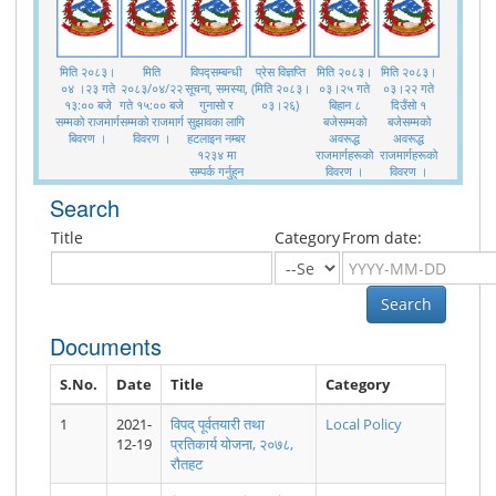
मिति २०८३।
मिति
विपद्सम्बन्धी
प्रेस विज्ञप्ति
मिति २०८३।
मिति २०८३।
०४ ।२३ गते
२०८३/०४/२२
सूचना, समस्या,
(मिति २०८३।
०३।२५ गते
०३।२२ गते
१३:०० बजे
गते १५:०० बजे
गुनासो र
०३।२६)
बिहान ८
दिउँसो १
सम्मको राजमार्ग
सम्मको राजमार्ग
सुझावका लागि
बजेसम्मको
बजेसम्मको
बिवरण ।
विवरण ।
हटलाइन नम्बर
अवरूद्ध
अवरूद्ध
१२३४ मा
राजमार्गहरूको
राजमार्गहरूको
सम्पर्क गर्नुहुन
विवरण ।
विवरण ।
अनुरोध।
Search
Title
Category
From date:
Search
मनसुनजन्य
मिति २०८०।
नेपाल सरकार
मिति २०८०
मिति २०८०।
मिति २०८०।
घटनासहितको
०७।१७ गते
(मन्त्रिस्तरीय)
कार्तिक १७ गते
०२।३१ गते
०२।३१ गते
Documents
प्रतिवेदन -
जाजरकोट
मिति
राति जाजरकोट
देखि मिति
देखि मिति
२०८०
केन्द्रविन्दु गरि
२०८०/०७/१८
केन्द्रबिन्दु भई
२०८०।०६।
२०८०।०५।
गएको भूकम्पको
को बैठकबाट
गएको भूकम्प
२८ गते सम्म
१२ गते सम्म
S.No.
Date
Title
Category
अद्यावधिक
जाजरकोट
सम्बन्धमा प्रेस
मनसुनजन्य
मनसुनजन्य
विवरण - (मिति
भूकम्प
विज्ञप्ति
विपद् बाट
विपद् बाट
1
2021-
विपद् पूर्वतयारी तथा
Local Policy
२०८०।०८।
सम्बन्धमा भएको
जिल्लाहरुमा
जिल्लाहरुमा
12-19
०८ गते बिहान
प्रतिकार्य योजना, २०७८,
निर्णयहरु
भएको क्षतिको
भएको क्षतिको
१०:०० बजे
विवरण ।
विवरण ।
रौतहट
सम्म प्राप्त) ।