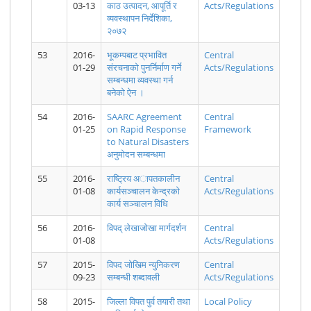
03-13
काठ उत्पादन, आपूर्ति र
Acts/Regulations
व्यवस्थापन निर्देशिका,
२०७२
2078.06.10
मिति २०७८।
मिति २०७८।
2078.06.09
2078.06.08
मिति २०७८।
53
District
2016-
०६। १० गते
भूकम्पबाट प्रभावित
०६। ०९ गते
District
District
Central
०६। ०८ गते
Level
१७:०० बजे
१७:०० बजे
Level
Level
१६:३० बजे
01-29
संरचनाको पुनर्निर्माण गर्ने
Acts/Regulations
COVID19
सम्म प्राप्त
सम्म प्राप्त
COVID19
COVID19
सम्म प्राप्त
सम्बन्धमा व्यवस्था गर्न
Report
मनसुनजन्य
मनसुनजन्य
Report
Report
मनसुनजन्य
बनेको ऐन ।
घटनाको
घटनाको
घटनाको
अध्यावधिक
अध्यावधिक
अध्यावधिक
54
2016-
SAARC Agreement
Central
विवरण।
विवरण।
विवरण।
01-25
on Rapid Response
Framework
to Natural Disasters
अनुमाेदन सम्बन्धमा
55
2016-
राष्ट्रिय अापतकालीन
Central
01-08
कार्यसञ्चालन केन्द्रकाे
Acts/Regulations
मिति २०७८।
2078.06.07
2078.06.06
मिति २०७८।
2078.06.05
मिति २०७८।
कार्य सञ्चालन विधि
०६। ०७ गते
District
District
०६। ०६ गते
District
०६। ०५ गते
१६:१५ बजे
Level
Level
१७:०० बजे
Level
१७:०० बजे
सम्म प्राप्त
COVID19
COVID19
सम्म प्राप्त
COVID19
सम्म प्राप्त
56
2016-
विपद् लेखाजाेखा मार्गदर्शन
Central
मनसुनजन्य
Report
Report
मनसुनजन्य
Report
मनसुनजन्य
01-08
Acts/Regulations
घटनाको
घटनाको
घटनाको
अध्यावधिक
अध्यावधिक
अध्यावधिक
57
2015-
विपद जोखिम न्युनिकरण
Central
विवरण।
विवरण।
विवरण।
09-23
सम्बन्धी शब्दावली
Acts/Regulations
58
2015-
जिल्ला विपत पुर्व तयारी तथा
Local Policy