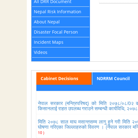
All DRR Document
Nepal Risk Information
About Nepal
Disaster Focal Person
Incident Maps
Videos
Cabinet Decisions
NDRRM Council
नेपाल सरकार (मन्त्रिपरिषद्) को मिति २०७८/०८/0२ को 
किसानलाई राहत उपलब्ध गराउने सम्बन्धी कार्यविधि, २०७
मिति २०७८ साल माघ मसान्तसम्म लागु हुने गरी मिति २०
घोषणा गरिएका जिल्लाहरुको विवरण । (नेपाल सरकार मन्
10 )