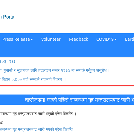
 Portal
Press Release
Volunteer
Feedback
COVID19
Ear
०८३।०३।२६)
्या, गुनासो र सुझावका लागि हटलाइन नम्बर १२३४ मा सम्पर्क गर्नुहुन अनुरोध।
िहान ०७:०० बजे सम्मको राजमार्ग बिवरण ।
ताप्लेजुङमा गएको पहिरो सम्बन्धमा गृह मन्त्रालयबाट जारी भए
म्बन्धमा गृह मन्त्रालयबाट जारी भएको प्रेस विज्ञप्ति ।
ad
म्बन्धमा गृह मन्त्रालयबाट जारी भएको प्रेस विज्ञप्ति