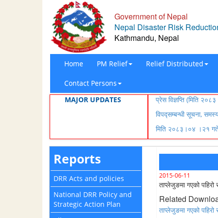
Government of Nepal
Nepal Disaster Risk Reduction
Kathmandu, Nepal
Home
PM Relief
Relief Distributed
Contact Persons
MAJOR UPDATES
प्रेस विज्ञप्ति (मिति २
विपद्सम्बन्धी सूचना, समस
मिति २०८३।०४ ।२१ गते ब
Reports
2015-06-11
DRR Acts and policies
ताप्लेजुङमा गएको पहिरो स
National DRR Policy and
Related Downlo
Strategic Action Plan
ताप्लेजुङमा गएको पहिरो स