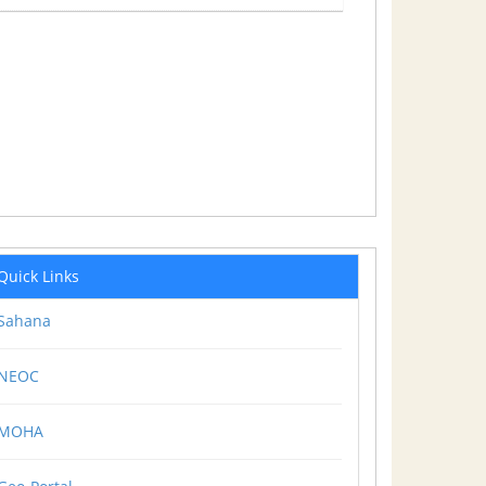
Quick Links
Sahana
NEOC
MOHA