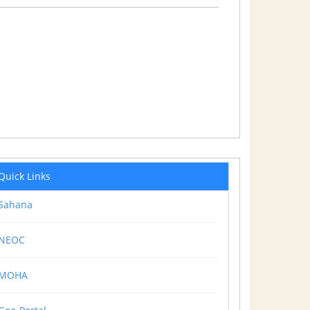
Quick Links
Sahana
NEOC
MOHA