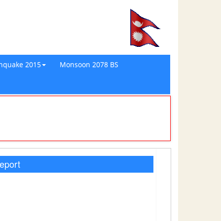
thquake 2015
Monsoon 2078 BS
eport