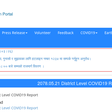
 Portal
Press Release
Volunteer
Feedback
COVID19
Ear
०८३।०३।२६)
्या, गुनासो र सुझावका लागि हटलाइन नम्बर १२३४ मा सम्पर्क गर्नुहुन अनुरोध।
ः०० बजे सम्मको राजमार्ग विवरण ।
2078.05.21 District Level COVID19 R
ct Level COVID19 Report
ad
ct Level COVID19 Report