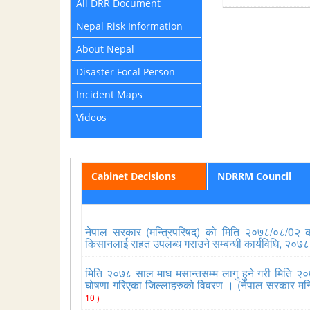
All DRR Document
Nepal Risk Information
About Nepal
Disaster Focal Person
Incident Maps
Videos
Cabinet Decisions
NDRRM Council
नेपाल सरकार (मन्त्रिपरिषद्) को मिति २०७८/०८/0२ को 
किसानलाई राहत उपलब्ध गराउने सम्बन्धी कार्यविधि, २०७
मिति २०७८ साल माघ मसान्तसम्म लागु हुने गरी मिति २०
घोषणा गरिएका जिल्लाहरुको विवरण । (नेपाल सरकार मन्
10 )