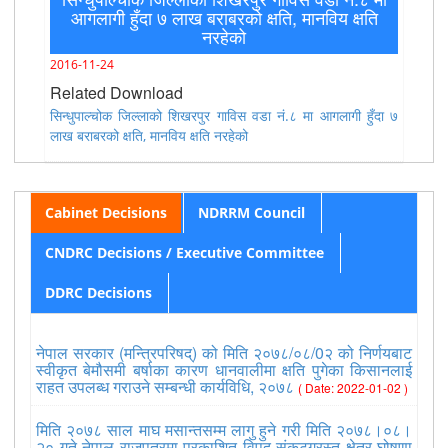
आगलागी हुँदा ७ लाख बराबरको क्षति, मानविय क्षति
नरहेको
2016-11-24
Related Download
सिन्धुपाल्चोक जिल्लाको शिखरपुर गाविस वडा नं.८ मा आगलागी हुँदा ७
लाख बराबरको क्षति, मानविय क्षति नरहेको
Cabinet Decisions
NDRRM Council
CNDRC Decisions / Executive Committee
DDRC Decisions
नेपाल सरकार (मन्त्रिपरिषद्) को मिति २०७८/०८/0२ को निर्णयबाट
स्वीकृत बेमौसमी बर्षाका कारण धानवालीमा क्षति पुगेका किसानलाई
राहत उपलब्ध गराउने सम्बन्धी कार्यविधि, २०७८
( Date: 2022-01-02 )
मिति २०७८ साल माघ मसान्तसम्म लागु हुने गरी मिति २०७८।०८।
२० गते नेपाल राजपत्रमा प्रकाशित विपद् संकटग्रस्त क्षेत्र घोषणा