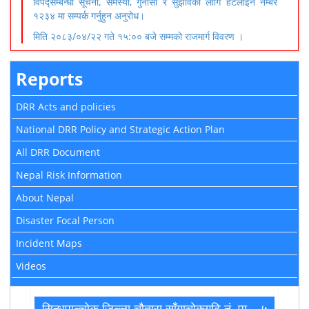
विपद्सम्बन्धी सूचना, समस्या, गुनासो र सुझावका लागि हटलाइन नम्बर
१२३४ मा सम्पर्क गर्नुहुन अनुरोध।
मिति २०८३/०४/२२ गते १५:०० बजे सम्मको राजमार्ग विवरण ।
Reports
DRR Acts and policies
National DRR Policy and Strategic Action Plan
All DRR Document
Nepal Risk Information
About Nepal
Disaster Focal Person
Incident Maps
Videos
सिन्धुपाल्चोक जिल्ला चौतारा साँगाचोकगढि नं. पा – ५