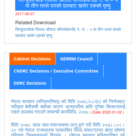
मा तीन तल्ले घरको छतबाट खसेर एकको मृत्यु
2017-08-07
Related Download
सिन्धुपाल्चोक जिल्ला चौतारा साँगाचोकगढि नं. पा – ५ मा तीन तल्ले घरको
छतबाट खसेर एकको मृत्यु
Cabinet Decisions
NDRRM Council
CNDRC Decisions / Executive Committee
DDRC Decisions
नेपाल सरकार (मन्त्रिपरिषद्) को मिति २०७८/०८/0२ को निर्णयबाट
स्वीकृत बेमौसमी बर्षाका कारण धानवालीमा क्षति पुगेका किसानलाई
राहत उपलब्ध गराउने सम्बन्धी कार्यविधि, २०७८
( Date: 2022-01-02 )
मिति २०७८ साल माघ मसान्तसम्म लागु हुने गरी मिति २०७८।०८।
२० गते नेपाल राजपत्रमा प्रकाशित विपद् संकटग्रस्त क्षेत्र घोषणा
गरिएका जिल्लाहरुको विवरण । (नेपाल सरकार मन्त्रिपरिषद् को